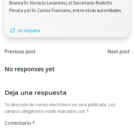
Blanca Sr. Horacio Levantesi, el Secretario Rodolfo
Perata y el Sr. Carlos Francano, entre otras autoridades.
sin etiqueta
Navegación
Nave
Previous post
Next post
por
por
No responses yet
las
las
entradas
entr
Deja una respuesta
Tu dirección de correo electrónico no será publicada.
Los
campos obligatorios están marcados con
*
Comentario
*