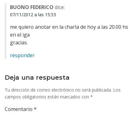
las
las
BUONO FEDERICO
dice:
entradas
entr
07/11/2012 a las 15:53
me quiero anotar en la charla de hoy a las 20.00 hs
en el iga
gracias.
responder
Deja una respuesta
Tu dirección de correo electrónico no será publicada.
Los
campos obligatorios están marcados con
*
Comentario
*