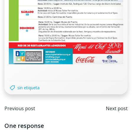
sin etiqueta
Navegación
Nave
Previous post
Next post
por
por
One response