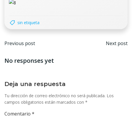
sin etiqueta
Navegación
Nave
Previous post
Next post
por
por
No responses yet
las
las
entradas
entr
Deja una respuesta
Tu dirección de correo electrónico no será publicada.
Los
campos obligatorios están marcados con
*
Comentario
*