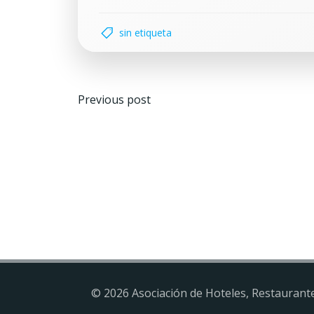
sin etiqueta
Navegación
Previous post
por
las
entradas
© 2026 Asociación de Hoteles, Restaurante