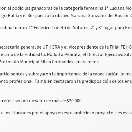
ron al podio las ganadoras de la categoría femenina 1° Luciana M
go Bahía y el 3er puesto lo obtuvo Mariana Gonzalez del Bostón 
ulina fueron: 1° Federico Tonelli de Antares, 2° y 3° lugar para E
secretaria general de UTHGRA y el Vicepresidente de la Filial FEH
etario de la Entidad Cr. Rodolfo Pearata, el Director Ejecutivo Si
Protocolo Municipal Silvia Corinaldesi entre otros.
articipantes y subrayaron la importancia de la capacitación, la mej
nto profesional. También destacaron la predisposición de los e
n efectivo por un valor de más de $20.000.
 instituciones por el apoyo en este ambicioso proyecto. Les es