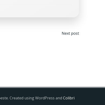
Navegaci
Next post
por
las
entradas
doeste. Created using WordPress and
Colibri