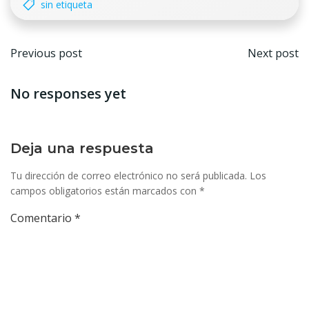
sin etiqueta
Navegación
Nave
Previous post
Next post
por
por
No responses yet
las
las
entradas
entr
Deja una respuesta
Tu dirección de correo electrónico no será publicada.
Los
campos obligatorios están marcados con
*
Comentario
*