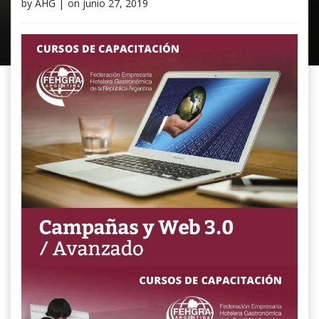
by
AHG
|
on
junio 27, 2019