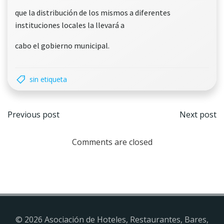
que la distribución de los mismos a diferentes
instituciones locales la llevará a
cabo el gobierno municipal.
sin etiqueta
Navegación
Nave
Previous post
Next post
por
por
Comments are closed
las
las
entradas
entr
© 2026 Asociación de Hoteles, Restaurantes, Bares,