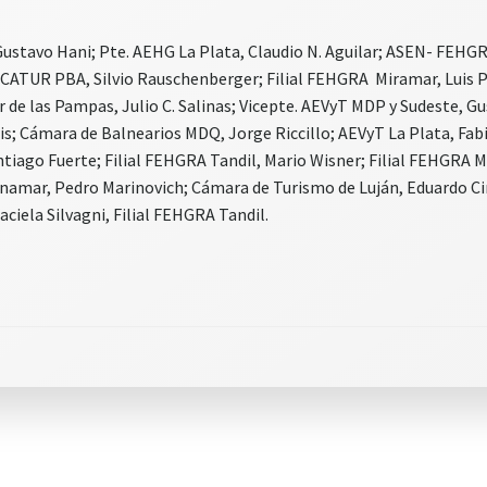
Gustavo Hani; Pte. AEHG La Plata, Claudio N. Aguilar; ASEN- FEHG
ATUR PBA, Silvio Rauschenberger; Filial FEHGRA Miramar, Luis Pr
r de las Pampas, Julio C. Salinas; Vicepte. AEVyT MDP y Sudeste, G
is; Cámara de Balnearios MDQ, Jorge Riccillo; AEVyT La Plata, Fab
tiago Fuerte; Filial FEHGRA Tandil, Mario Wisner; Filial FEHGRA Ma
inamar, Pedro Marinovich; Cámara de Turismo de Luján, Eduardo Ci
aciela Silvagni, Filial FEHGRA Tandil.