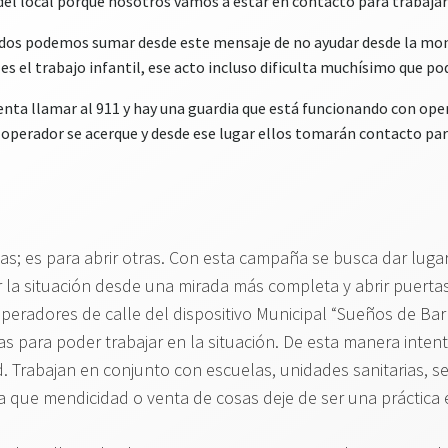
del local porque nosotros vamos a estar en contacto para trabajar 
odos podemos sumar desde este mensaje de no ayudar desde la mo
es el trabajo infantil, ese acto incluso dificulta muchísimo que po
a llamar al 911 y hay una guardia que está funcionando con opera
n operador se acerque y desde ese lugar ellos tomarán contacto para
s; es para abrir otras. Con esta campaña se busca dar lugar
la situación desde una mirada más completa y abrir puertas 
eradores de calle del dispositivo Municipal “Sueños de Barri
 para poder trabajar en la situación. De esta manera intenta
. Trabajan en conjunto con escuelas, unidades sanitarias, ser
ra que mendicidad o venta de cosas deje de ser una práctica 