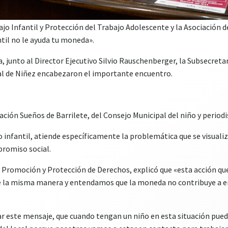
jo Infantil y Protección del Trabajo Adolescente y la Asociación d
ntil no le ayuda tu moneda».
ta, junto al Director Ejecutivo Silvio Rauschenberger, la Subsecret
al de Niñez encabezaron el importante encuentro.
ión Sueños de Barrilete, del Consejo Municipal del niño y periodis
jo infantil, atiende específicamente la problemática que se visuali
promiso social.
Promoción y Protección de Derechos, explicó que «esta acción qu
 la misma manera y entendamos que la moneda no contribuye a errad
zar este mensaje, que cuando tengan un niño en esta situación pue