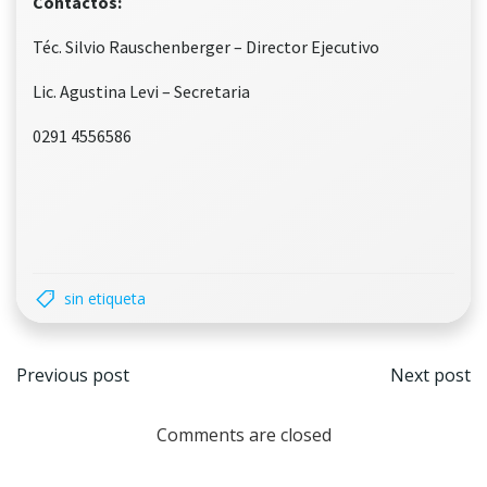
Contactos:
Téc. Silvio Rauschenberger – Director Ejecutivo
Lic. Agustina Levi – Secretaria
0291 4556586
sin etiqueta
Navegación
Nave
Previous post
Next post
por
por
Comments are closed
las
las