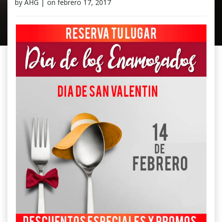
by
AHG
|
on
febrero 17, 2017