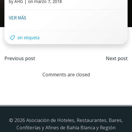
by
AHG
|
on
marzo 7, 2018
VER MÁS
sin etiqueta
Navegación
Nave
Previous post
Next post
por
por
Comments are closed
las
las
entradas
entr
© 2026 Asociación de Hoteles, Restaurantes, Bares,
Confiterías y Afines de Bahía Blanca y Región