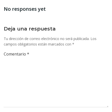
por
por
No responses yet
las
las
entradas
entr
Deja una respuesta
Tu dirección de correo electrónico no será publicada.
Los
campos obligatorios están marcados con
*
Comentario
*