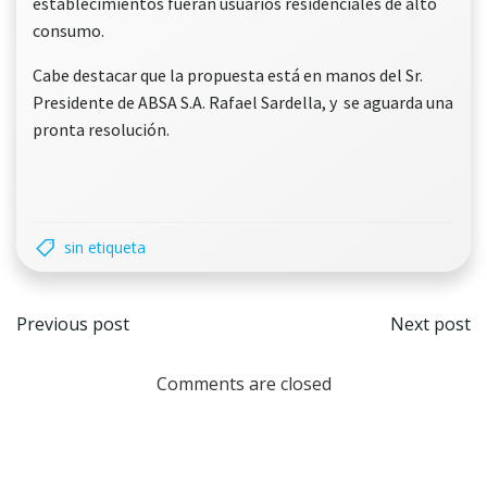
establecimientos fueran usuarios residenciales de alto
consumo.
Cabe destacar que la propuesta está en manos del Sr.
Presidente de ABSA S.A. Rafael Sardella, y se aguarda una
pronta resolución.
sin etiqueta
Navegación
Nave
Previous post
Next post
por
por
Comments are closed
las
las
entradas
entr