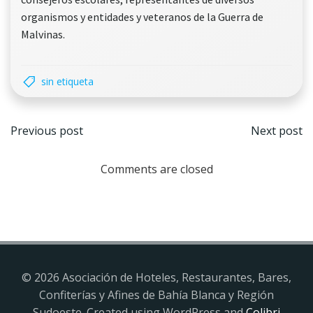
organismos y entidades y veteranos de la Guerra de
Malvinas.
sin etiqueta
Navegación
Nave
Previous post
Next post
por
por
Comments are closed
las
las
entradas
entr
© 2026 Asociación de Hoteles, Restaurantes, Bares,
Confiterías y Afines de Bahía Blanca y Región
Sudoeste. Created using WordPress and
Colibri