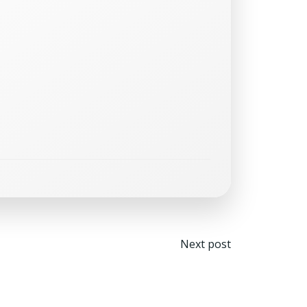
Navegaci
Next post
por
las