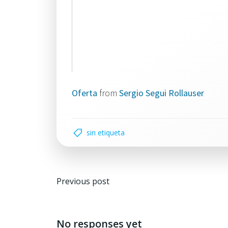
Oferta
from
Sergio Segui Rollauser
sin etiqueta
Navegación
Previous post
por
las
No responses yet