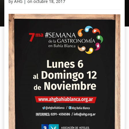
by
AHG
|
on
octubre 18, 2017