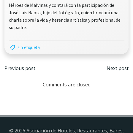
Héroes de Malvinas y contará con la participación de
José Luis Raota, hijo del fotógrafo, quien brindará una
charla sobre la vida y herencia artística y profesional de
su padre.
sin etiqueta
Navegación
Nave
Previous post
Next post
por
por
Comments are closed
las
las
entradas
entr
© 2026 Asociación de Hoteles, Restaurantes, Bares,