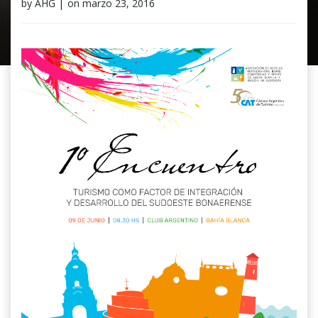
by
AHG
|
on
marzo 23, 2016