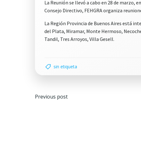
La Reunión se llevó a cabo en 28 de marzo, e
Consejo Directivo, FEHGRA organiza reuniones
La Región Provincia de Buenos Aires está integ
del Plata, Miramar, Monte Hermoso, Necochea,
Tandil, Tres Arroyos, Villa Gesell.
sin etiqueta
Navegación
Previous post
por
las
entradas