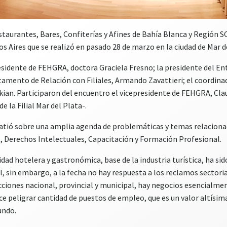
staurantes, Bares, Confiterías y Afines de Bahía Blanca y Región SO
 Aires que se realizó en pasado 28 de marzo en la ciudad de Mar d
residente de FEHGRA, doctora Graciela Fresno; la presidente del 
amento de Relación con Filiales, Armando Zavattieri; el coordinado
akian. Participaron del encuentro el vicepresidente de FEHGRA, Claud
e la Filial Mar del Plata-.
atió sobre una amplia agenda de problemáticas y temas relacionadas
, Derechos Intelectuales, Capacitación y Formación Profesional.
idad hotelera y gastronómica, base de la industria turística, ha s
, sin embargo, a la fecha no hay respuesta a los reclamos sectoria
dicciones nacional, provincial y municipal, hay negocios esencialme
hace peligrar cantidad de puestos de empleo, que es un valor altísi
undo.