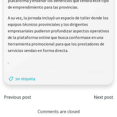
plataforma y enseñar los beneficios que tendrá este tipo
de emprendimiento para las provincias.
A su vez, la jornada incluyó un espacio de taller donde los
equipos técnicos provinciales y los dirigentes
empresariales pudieron profundizar aspectos operativos
de la plataforma online que busca conformase en una
herramienta promocional para que los prestadores de
servicios vendan en forma directa.
sin etiqueta
Navegación
Nave
Previous post
Next post
por
por
Comments are closed