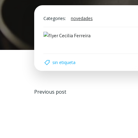
Categories:
novedades
sin etiqueta
Navegación
Previous post
por
las
entradas