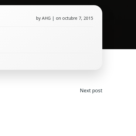
by
AHG
|
on
octubre 7, 2015
Navegaci
Next post
por
las
entradas