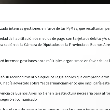
ado intensas gestiones en favor de las PyMEs, que resultarían per
iedad de habilitación de medios de pago con tarjeta de débito y/o c
ima sesión de la Cámara de Diputados de la Provincia de Buenos Aire
zó intensas gestiones ante múltiples organismos en favor de las P
só su reconocimiento a aquellos legisladores que comprendieron l
AC había advertido sobre “el desfinanciamiento que implicaría este
incia de Buenos Aires no tienen la estructura necesaria para afron
 aseguró el comunicado.
dito, los plazos de pago a las empresas para las operaciones a paga