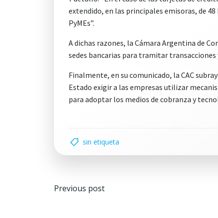
extendido, en las principales emisoras, de 48 h
PyMEs”.
A dichas razones, la Cámara Argentina de Co
sedes bancarias para tramitar transacciones y
Finalmente, en su comunicado, la CAC subrayó 
Estado exigir a las empresas utilizar mecani
para adoptar los medios de cobranza y tecnol
sin etiqueta
Navegación
Previous post
por