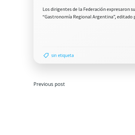
Los dirigentes de la Federación expresaron su
“Gastronomía Regional Argentina”, editado po
sin etiqueta
Navegación
Previous post
por
las
entradas