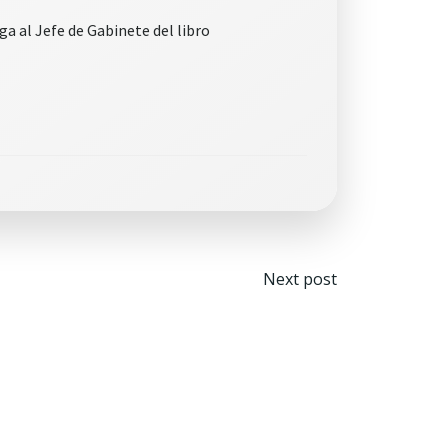
ga al Jefe de Gabinete del libro
Navegaci
Next post
por
las
entradas