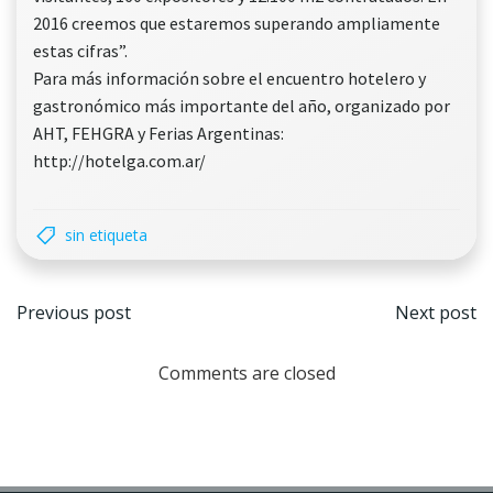
2016 creemos que estaremos superando ampliamente
estas cifras”.
Para más información sobre el encuentro hotelero y
gastronómico más importante del año, organizado por
AHT, FEHGRA y Ferias Argentinas:
http://hotelga.com.ar/
sin etiqueta
Navegación
Nave
Previous post
Next post
por
por
Comments are closed
las
las
entradas
entr