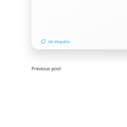
sin etiqueta
Navegación
Previous post
por
las
entradas