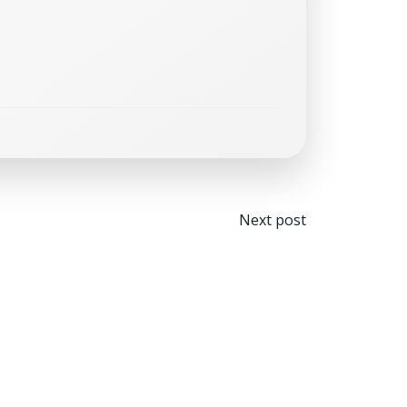
Navegaci
Next post
por
las
entradas