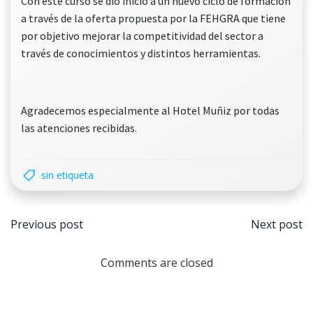
Con este curso se dió inicio a un nuevo ciclo de formación
a través de la oferta propuesta por la FEHGRA que tiene
por objetivo mejorar la competitividad del sector a
través de conocimientos y distintos herramientas.
Agradecemos especialmente al Hotel Muñiz por todas
las atenciones recibidas.
sin etiqueta
Navegación
Nave
Previous post
Next post
por
por
Comments are closed
las
las