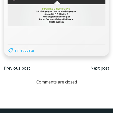
sin etiqueta
Navegación
Nave
Previous post
Next post
por
por
Comments are closed
las
las
entradas
entr