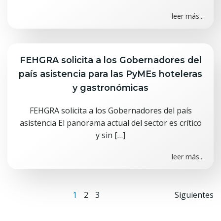
leer más...
FEHGRA solicita a los Gobernadores del
país asistencia para las PyMEs hoteleras
y gastronómicas
FEHGRA solicita a los Gobernadores del país
asistencia El panorama actual del sector es crítico
y sin […]
leer más...
Navegación
Nave
Página
Página
Página
1
2
3
Siguientes