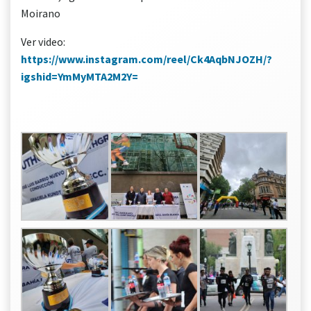
Moirano
Ver video:
https://www.instagram.com/reel/Ck4AqbNJOZH/?
igshid=YmMyMTA2M2Y=