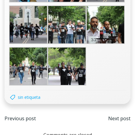
sin etiqueta
Navegación
Nave
Previous post
Next post
por
por