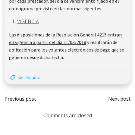
por cada prestador, del día de vencimiento fijado en el
cronograma previsto en las normas vigentes.
VIGENCIA
Las disposiciones de la Resolución General 4215
entran
en vigencia a partir del día 21/03/2018
y resultarán de
aplicación para los volantes electrónicos de pago que se
generen desde dicha fecha.
sin etiqueta
Navegación
Nave
Previous post
Next post
por
por
Comments are closed
las
las