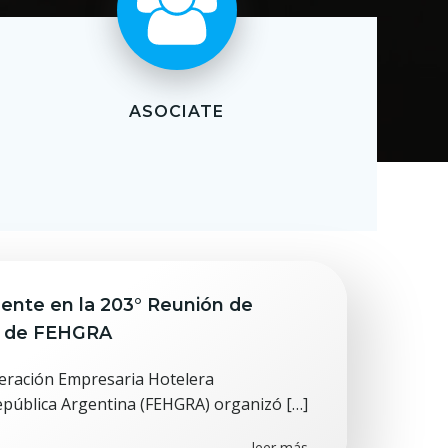
ASOCIATE
nte en la 203° Reunión de
o de FEHGRA
Federación Empresaria Hotelera
epública Argentina (FEHGRA) organizó […]
leer más...